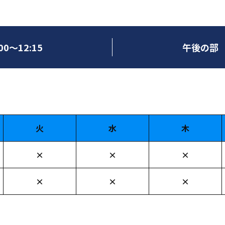
0～12:15
午後の部 1
火
水
木
×
×
×
×
×
×