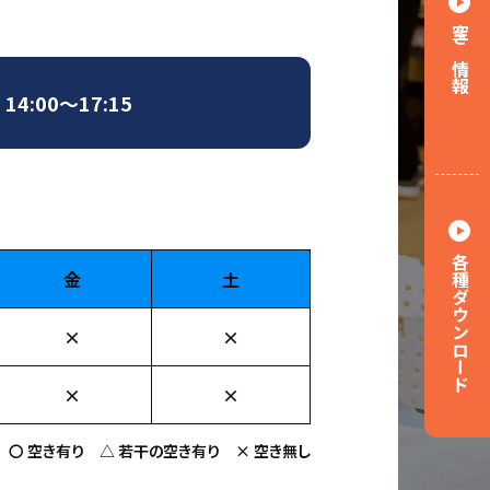
空き情報
4:00～17:15
各種ダウンロード
金
土
×
×
×
×
〇 空き有り △ 若干の空き有り × 空き無し